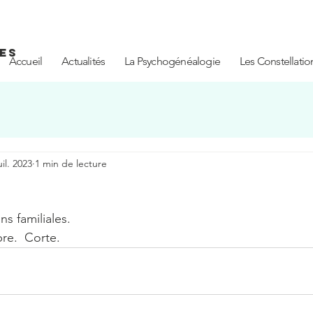
LES
Accueil
Actualités
La Psychogénéalogie
Les Constellatio
uil. 2023
1 min de lecture
s familiales. 
e.  Corte.